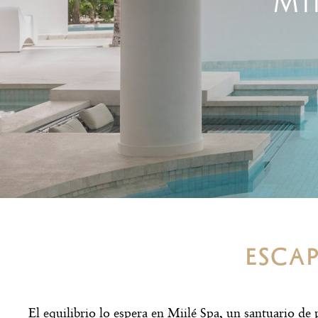
MI
ESCAP
El equilibrio lo espera en Miilé Spa, un santuario de