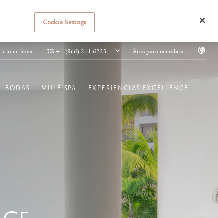
Cookie Settings
US +1 (866) 211-6223
k-in en línea
Área para miembros
BODAS
MIILÉ SPA
EXPERIENCIAS EXCELLENCE