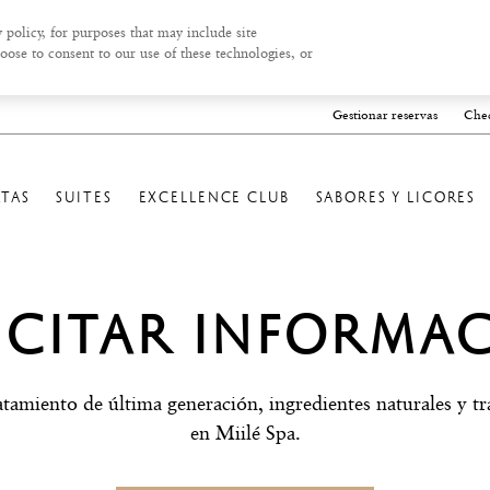
 policy, for purposes that may include site
oose to consent to our use of these technologies, or
Gestionar reservas
Chec
RTAS
SUITES
EXCELLENCE CLUB
SABORES Y LICORES
ICITAR INFORMA
tamiento de última generación, ingredientes naturales y tra
en Miilé Spa.