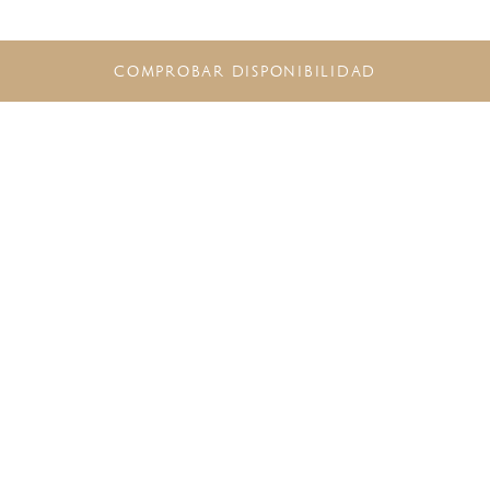
COMPROBAR DISPONIBILIDAD
NO SE PIERDA LAS ÚLTIMAS
OFERTAS
Regístrese a
The Excellence Collection