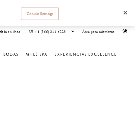
Cookie Settings
US +1 (866) 211-6223
k-in en línea
Área para miembros
BODAS
MIILÉ SPA
EXPERIENCIAS EXCELLENCE