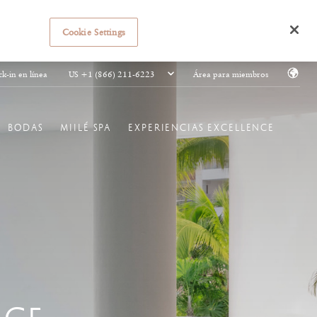
Cookie Settings
US +1 (866) 211-6223
k-in en línea
Área para miembros
BODAS
MIILÉ SPA
EXPERIENCIAS EXCELLENCE