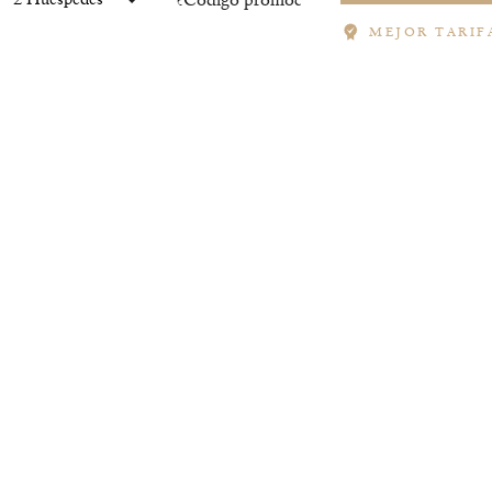
MEJOR TARIF
EVENTOS EN EXCELLENCE 
vento corporativo íntimo,
Excellence Playa Mujeres 
e para eventos están a
velocidad y asistencia p
tro experimentado equipo
negocios con placer, nue
 garantizar que su
piscinas y una amplia ga