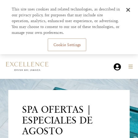
This site uses cookies and related technologies, as described in
our privacy policy, for purposes that may include site
operation, analytics, enhanced user experience, or advertising.
You may choose to consent to our use of these technologies, or
manage your own preferences.
Cookie Settings
SPA OFERTAS |
ESPECIALES DE
AGOSTO