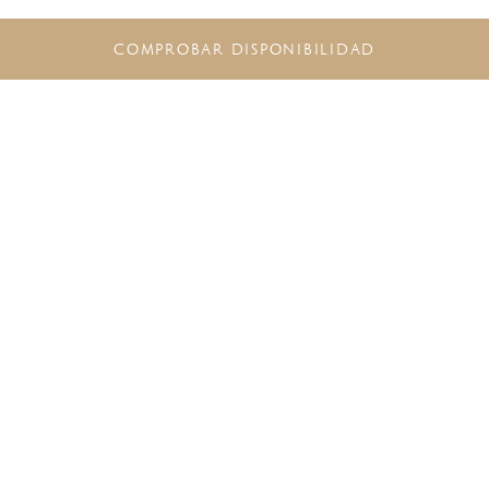
COMPROBAR DISPONIBILIDAD
NO SE PIERDA LAS ÚLTIMAS
OFERTAS
Regístrese a
The Excellence Collection
Rewards
para suscribirse a nuestra
lista