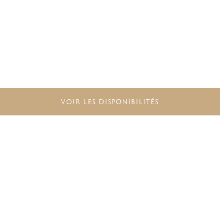
VOIR LES DISPONIBILITÉS
NE MANQUEZ PAS LES
DERNIÈRES OFFRES
Rejoignez
The Excellence Collection
Rewards
pour vous abonner à notre
liste