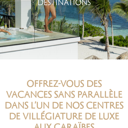
DESTINATIONS
OFFREZ-VOUS DES
VACANCES SANS PARALLÈLE
DANS L’UN DE NOS CENTRES
DE VILLÉGIATURE DE LUXE
AUX CARAÏBES