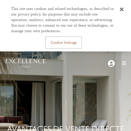
This site uses cookies and related technologies, as described in
our privacy policy, for purposes that may include site
operation, analytics, enhanced user experience, or advertising.
You may choose to consent to our use of these technologies, or
manage your own preferences.
Cookie Settings
AVANTAGES DE VENTE DIRECTE