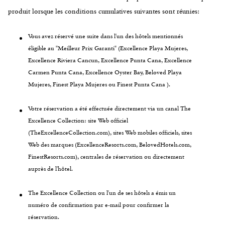
produit lorsque les conditions cumulatives suivantes sont réunies:
Vous avez réservé une suite dans l'un des hôtels mentionnés
éligible au "Meilleur Prix Garanti" (Excellence Playa Mujeres,
Excellence Riviera Cancun, Excellence Punta Cana, Excellence
Carmen Punta Cana, Excellence Oyster Bay, Beloved Playa
Mujeres, Finest Playa Mujeres ou Finest Punta Cana ).
Votre réservation a été effectuée directement via un canal The
Excellence Collection: site Web officiel
(TheExcellenceCollection.com), sites Web mobiles officiels, sites
Web des marques (ExcellenceResorts.com, BelovedHotels.com,
FinestResorts.com), centrales de réservation ou directement
auprès de l'hôtel.
The Excellence Collection ou l'un de ses hôtels a émis un
numéro de confirmation par e-mail pour confirmer la
réservation.