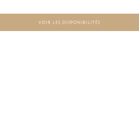
VOIR LES DISPONIBILITÉS
NE MANQUEZ PAS LES
DERNIÈRES OFFRES
Rejoignez
The Excellence Collection