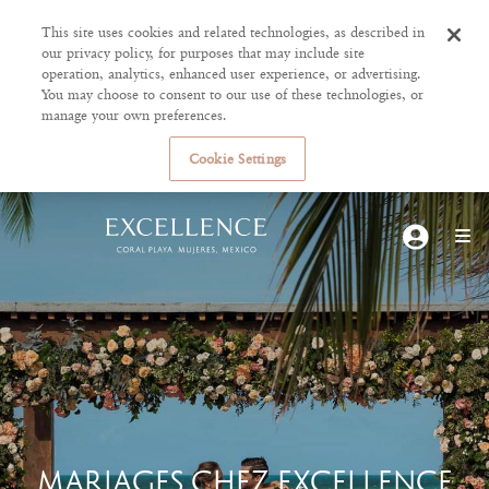
This site uses cookies and related technologies, as described in
our privacy policy, for purposes that may include site
operation, analytics, enhanced user experience, or advertising.
You may choose to consent to our use of these technologies, or
manage your own preferences.
Cookie Settings
MARIAGES CHEZ EXCELLENCE