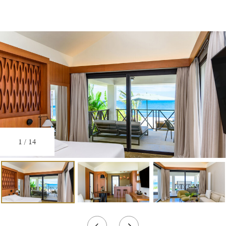
1
/
14